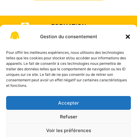
FORMATION
& COACHING
Gestion du consentement
Offre de
SUR-
formation
MESURE
Pour offrir les meilleures expériences, nous utilisons des technologies
telles que les cookies pour stocker et/ou accéder aux informations des
appareils. Le fait de consentir à ces technologies nous permettra de
traiter des données telles que le comportement de navigation ou les ID
uniques sur ce site. Le fait de ne pas consentir ou de retirer son
consentement peut avoir un effet négatif sur certaines caractéristiques
et fonctions.
"La certification
Contact
qualité a été
délivrée au titre de
Accepter
la catégorie : actions
de formation."
Refuser
LE PULL JAUNE by Marine Breton –
Mentions légales
–
Voir les préférences
Politique de confidentialité