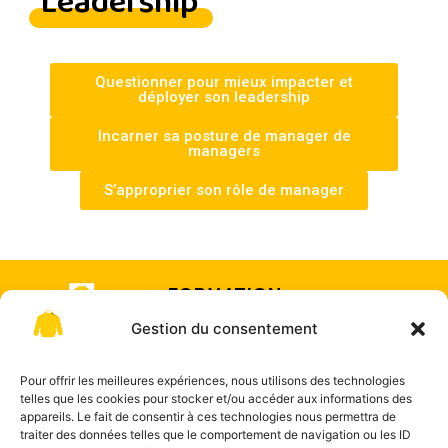
Leadership
Questionner pour mieux impacter et
déployer son leadership
Incarner sa posture de manager de
managers
S’approprier son rôle de manager
FORMATION
& COACHING
Gestion du consentement
Offre de
SUR-
formation
MESURE
Pour offrir les meilleures expériences, nous utilisons des technologies
telles que les cookies pour stocker et/ou accéder aux informations des
appareils. Le fait de consentir à ces technologies nous permettra de
traiter des données telles que le comportement de navigation ou les ID