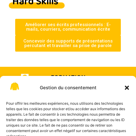
Hard Skills
Améliorer ses écrits professionnels : E-
mails, courriers, communication écrite
Concevoir des supports de présentations
percutant et travailler sa prise de parole
FORMATION
& COACHING
Gestion du consentement
Offre de
SUR-
formation
Pour offrir les meilleures expériences, nous utilisons des technologies
MESURE
telles que les cookies pour stocker et/ou accéder aux informations des
appareils. Le fait de consentir à ces technologies nous permettra de
traiter des données telles que le comportement de navigation ou les ID
uniques sur ce site. Le fait de ne pas consentir ou de retirer son
consentement peut avoir un effet négatif sur certaines caractéristiques