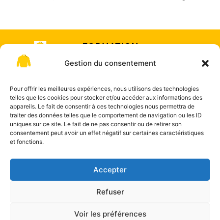
FORMATION
& COACHING
Gestion du consentement
Offre de
SUR-
formation
MESURE
Pour offrir les meilleures expériences, nous utilisons des technologies
telles que les cookies pour stocker et/ou accéder aux informations des
appareils. Le fait de consentir à ces technologies nous permettra de
traiter des données telles que le comportement de navigation ou les ID
uniques sur ce site. Le fait de ne pas consentir ou de retirer son
consentement peut avoir un effet négatif sur certaines caractéristiques
et fonctions.
"La certification
Contact
qualité a été
délivrée au titre de
Accepter
la catégorie : actions
de formation."
Refuser
LE PULL JAUNE by Marine Breton –
Mentions légales
–
Voir les préférences