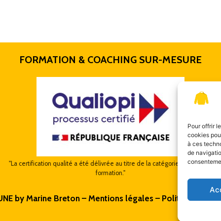
FORMATION & COACHING SUR-MESURE
Pour offrir 
cookies pour
à ces techn
de navigatio
consentement
"La certification qualité a été délivrée au titre de la catégorie : actions de
formation."
Ac
UNE by Marine Breton –
Mentions légales
–
Politique de con