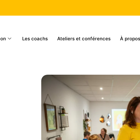
ion
Les coachs
Ateliers et conférences
À propo
e